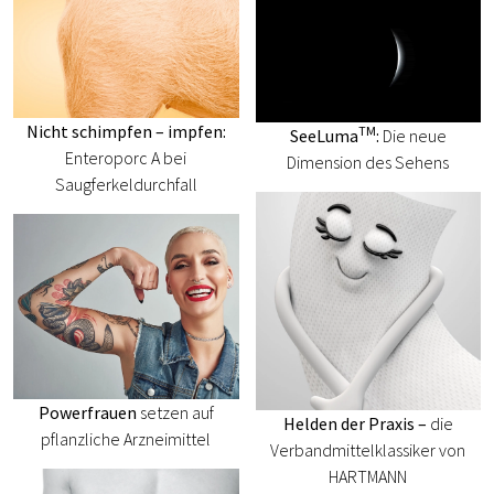
Nicht schimpfen – impfen:
TM
SeeLuma
:
Die neue
Enteroporc A bei
Dimension des Sehens
Saugferkeldurchfall
Powerfrauen
setzen auf
Helden der Praxis –
die
pflanzliche Arzneimittel
Verbandmittelklassiker von
HARTMANN