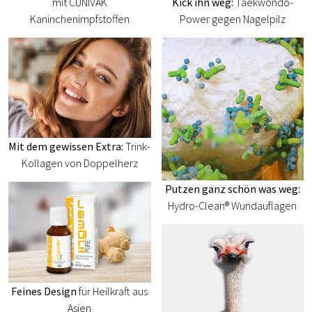
mit CUNIVAK
Kick ihn weg:
Taekwondo-
Kaninchenimpfstoffen
Power gegen Nagelpilz
Mit dem gewissen Extra:
Trink-
Kollagen von Doppelherz
Putzen ganz schön was weg:
Hydro-Clean® Wundauflagen
Feines Design
für Heilkraft aus
Asien