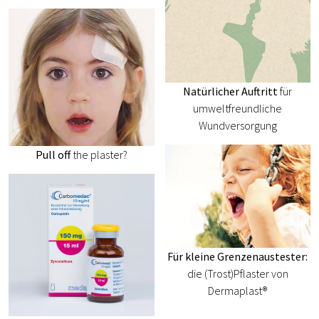
Natürlicher Auftritt
für
umweltfreundliche
Wundversorgung
Pull off
the plaster?
Für kleine Grenzenaustester:
die (Trost)Pflaster von
Dermaplast®