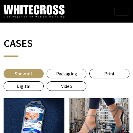
CASES
Show all
Packaging
Print
Digital
Video