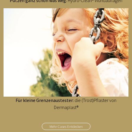
Putzen ganz schön was weg:
Hydro-Clean® Wundauflagen
Für kleine Grenzenaustester:
die (Trost)Pflaster von
Dermaplast®
Mehr Cases Entdecken