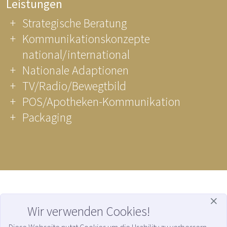
Leistungen
Strategische Beratung
Kommunikationskonzepte
national/international
Nationale Adaptionen
TV/Radio/Bewegtbild
POS/Apotheken-Kommunikation
Packaging
WHITECROSS
| Kreativagentur für Medical Marketing GmbH
Wir verwenden Cookies!
Gaußstraße 126 | D-22765 Hamburg | Fon +49 (0)40 9999 66 345