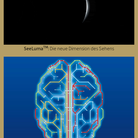
TM
SeeLuma
:
Die neue Dimension des Sehens