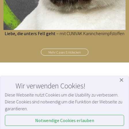
Liebe, die unters Fell geht
– mit CUNIVAK Kaninchenimpfstoffen
Mehr Cases Entdecken
WHITECROSS
| Kreativagentur für Medical Marketing GmbH
Wir verwenden Cookies!
Gaußstraße 126 | D-22765 Hamburg | Fon +49 (0)40 9999 66 345
Diese Webseite nutzt Cookies um die Usability zu verbessern.
Diese Cookies sind notwendig um die Funktion der Webseite zu
Geschäftsführung:
Hans-Henning Lorenz | Alexandra Nagel |
Registergericht:
Amtsgericht Hamburg HRB 85140 |
Ust.-Ident.-Nr.:
DE 223841677
garantieren.
Notwendige Cookies erlauben
Datenschutz