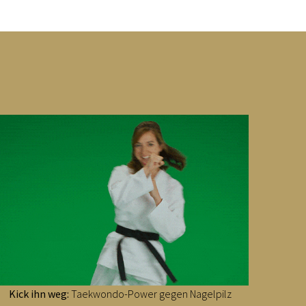
Kick ihn weg:
Taekwondo-Power gegen Nagelpilz